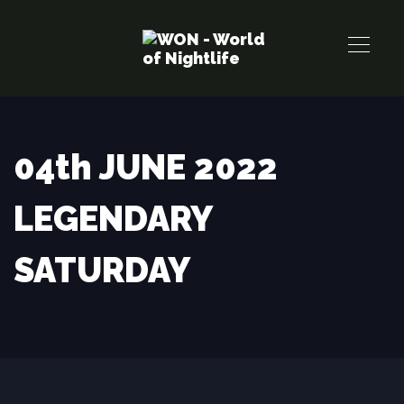
Links
Zur
überspringen
primären
Navigation
springen
Zum
Inhalt
04th JUNE 2022
springen
LEGENDARY
SATURDAY