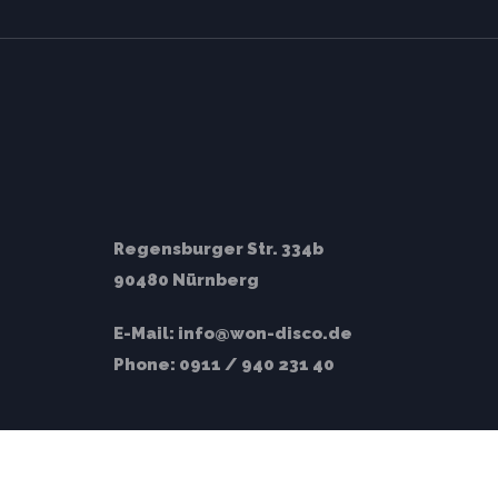
Regensburger Str. 334b
90480 Nürnberg
E-Mail:
info@won-disco.de
Phone:
0911 / 940 231 40