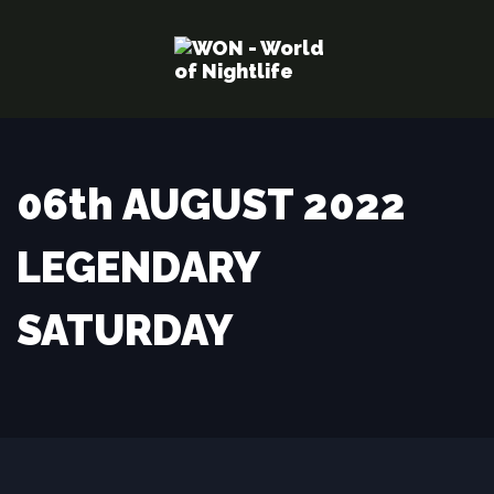
Links
Zur
überspringen
primären
Navigation
springen
Zum
Inhalt
06th AUGUST 2022
springen
LEGENDARY
SATURDAY