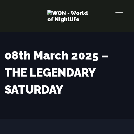
Links
Zur
überspringen
primären
Navigation
springen
Zum
Inhalt
08th March 2025 –
springen
THE LEGENDARY
SATURDAY