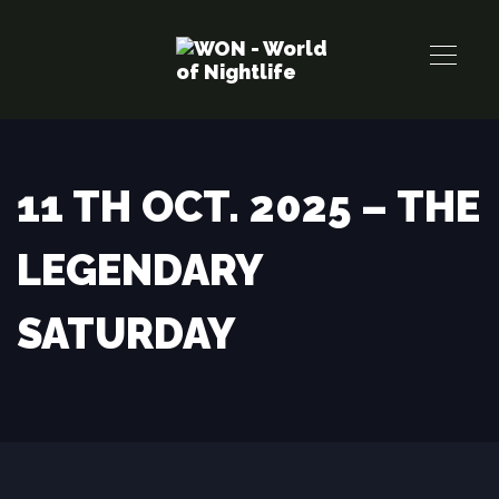
Links
Zur
überspringen
primären
Navigation
springen
Zum
Inhalt
11 TH OCT. 2025 – THE
springen
LEGENDARY
SATURDAY