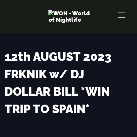
Links
Zur
überspringen
primären
Navigation
springen
Zum
Inhalt
12th AUGUST 2023
springen
FRKNIK w/ DJ
DOLLAR BILL *WIN
TRIP TO SPAIN*