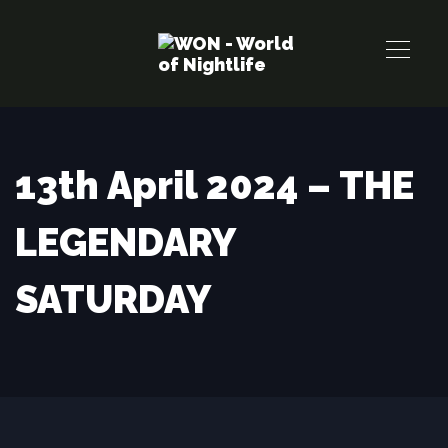
Links
Zur
überspringen
primären
Navigation
springen
Zum
Inhalt
13th April 2024 – THE
springen
LEGENDARY
SATURDAY