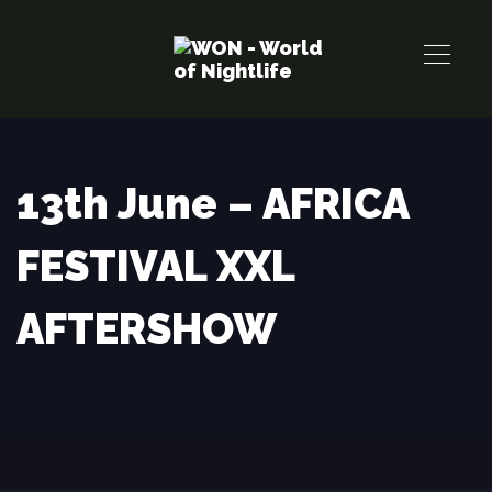
Links
Zur
überspringen
primären
Navigation
springen
Zum
Inhalt
13th June – AFRICA
springen
FESTIVAL XXL
AFTERSHOW