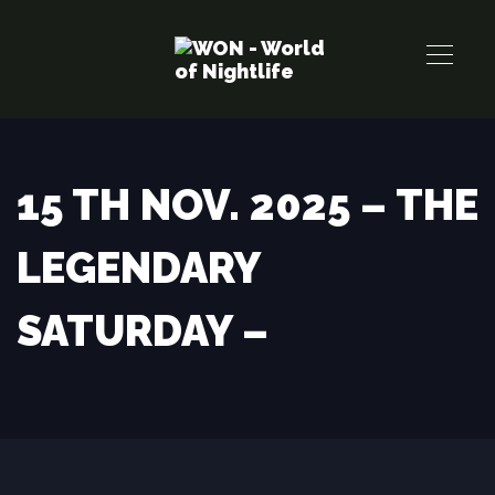
Links
Zur
überspringen
primären
Navigation
springen
Zum
Inhalt
15 TH NOV. 2025 – THE
springen
LEGENDARY
SATURDAY –