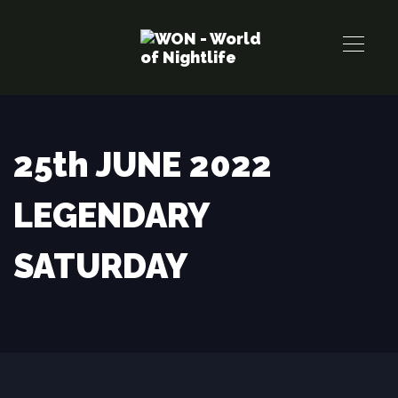
Links
Zur
überspringen
primären
Navigation
springen
Zum
Inhalt
25th JUNE 2022
springen
LEGENDARY
SATURDAY