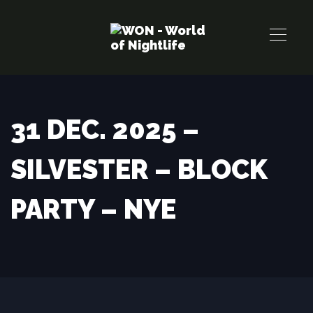
Links
Zur
überspringen
primären
Navigation
springen
Zum
Inhalt
31 DEC. 2025 –
springen
SILVESTER – BLOCK
PARTY – NYE