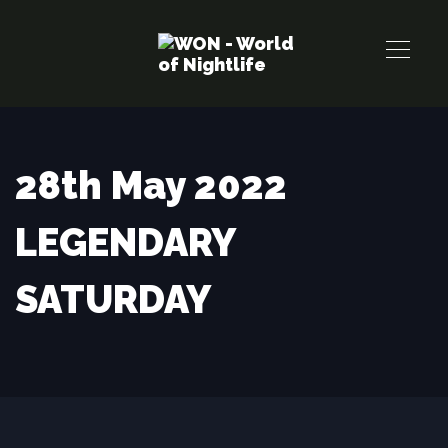
Links
Zur
überspringen
primären
Navigation
springen
Zum
Inhalt
28th May 2022
springen
LEGENDARY
SATURDAY