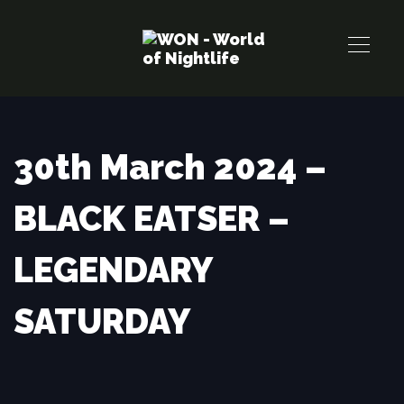
Links
Zur
überspringen
primären
Navigation
springen
Zum
Inhalt
30th March 2024 –
springen
BLACK EATSER –
LEGENDARY
SATURDAY