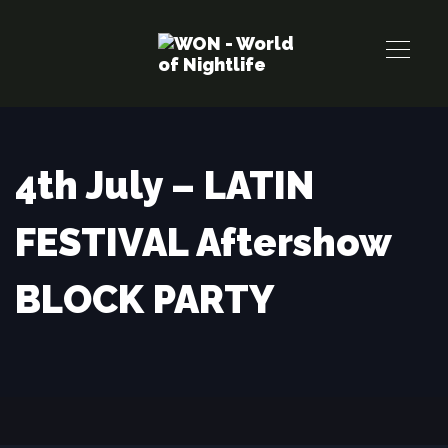
Links
Zur
überspringen
primären
Navigation
springen
Zum
Inhalt
4th July – LATIN
springen
FESTIVAL Aftershow
BLOCK PARTY