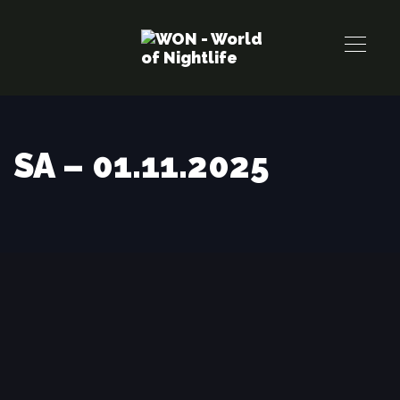
Links
Zur
überspringen
primären
Navigation
springen
Zum
Inhalt
SA – 01.11.2025
springen