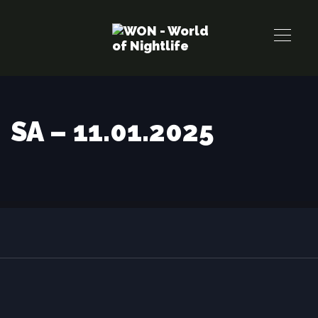
Links
Zur
überspringen
primären
Navigation
springen
Zum
Inhalt
SA – 11.01.2025
springen