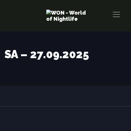
Links
Zur
überspringen
primären
Navigation
springen
Zum
Inhalt
SA – 27.09.2025
springen