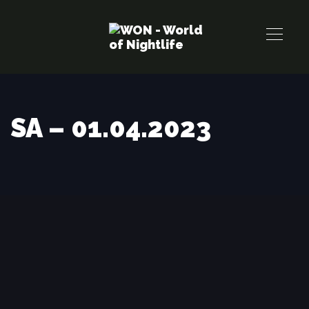
Links
Zur
überspringen
primären
Navigation
springen
Zum
Inhalt
SA – 01.04.2023
springen