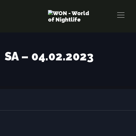
Links
Zur
überspringen
primären
Navigation
springen
Zum
Inhalt
SA – 04.02.2023
springen