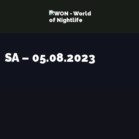
Links
Zur
überspringen
primären
Navigation
springen
Zum
Inhalt
SA – 05.08.2023
springen