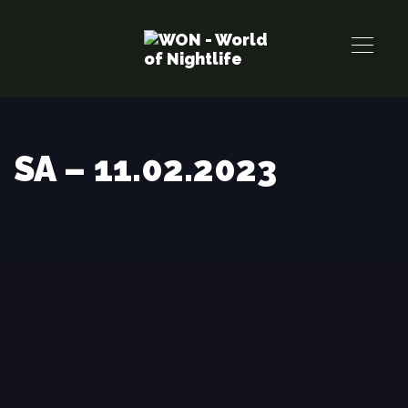
Links
Zur
überspringen
primären
Navigation
springen
Zum
Inhalt
SA – 11.02.2023
springen