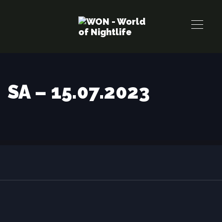
Links
Zur
überspringen
primären
Navigation
springen
Zum
Inhalt
SA – 15.07.2023
springen