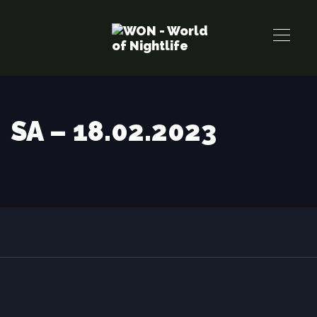
Links
Zur
überspringen
primären
Navigation
springen
Zum
Inhalt
SA – 18.02.2023
springen