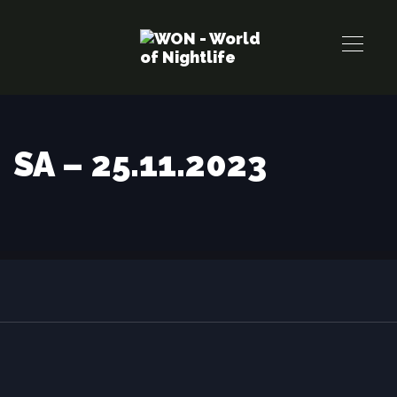
Links
Zur
überspringen
primären
Navigation
springen
Zum
Inhalt
SA – 25.11.2023
springen