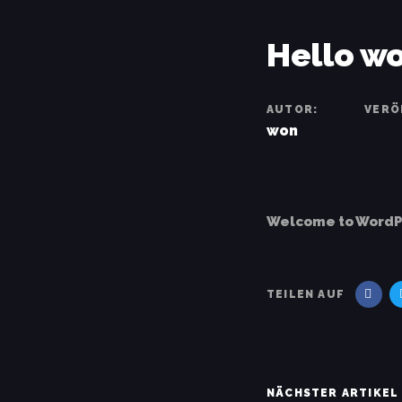
Links
Zur
überspringen
primären
Beitragsna
Hello wo
Navigation
springen
AUTOR:
VERÖ
Zum
won
Inhalt
springen
Welcome to WordPres
TEILEN AUF
Nächster
NÄCHSTER ARTIKEL