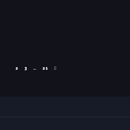
1
2
3
…
21