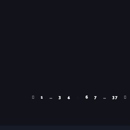
1
…
3
4
5
6
7
…
37