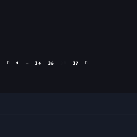
1
…
34
35
36
37